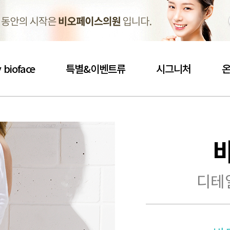
 bioface
특별&이벤트류
시그니처
디테