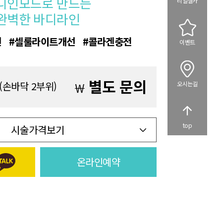
디인모드로 만드는
리얼셀카
완벽한 바디라인
선
셀룰라이트개선
콜라겐충전
이벤트
별도 문의
(손바닥 2부위)
￦
오시는길
top
시술가격보기
온라인예약