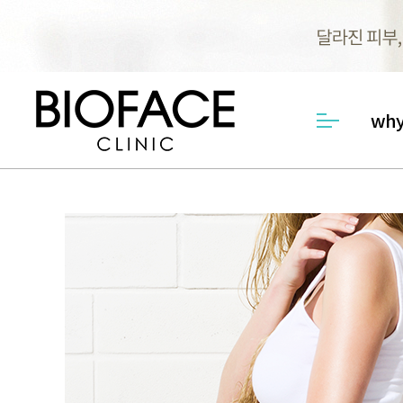
why
메뉴열기