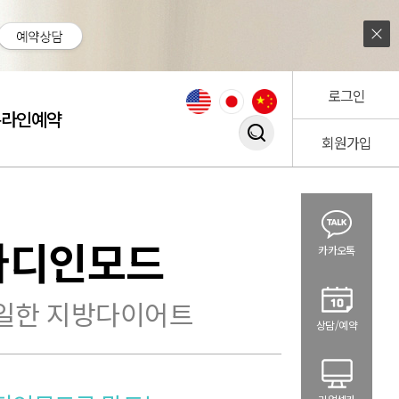
로그인
온라인예약
회원가입
검색창 열기
바디인모드
카카오톡
일한 지방다이어트
상담/예약