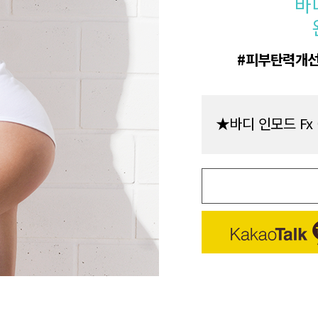
바
피부탄력개
★바디 인모드 Fx 