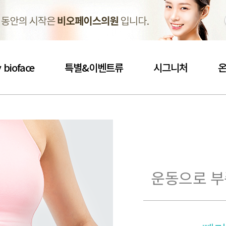
 bioface
특별&이벤트류
시그니처
운동으로 부