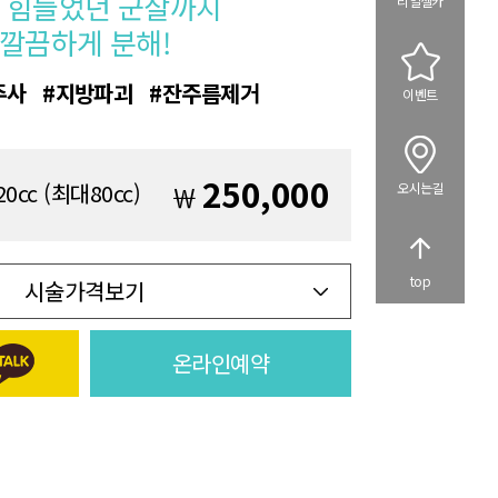
 힘들었던 군살까지
리얼셀카
깔끔하게 분해!
주사
지방파괴
잔주름제거
이벤트
250,000
cc (최대80cc)
￦
오시는길
top
시술가격보기
온라인예약