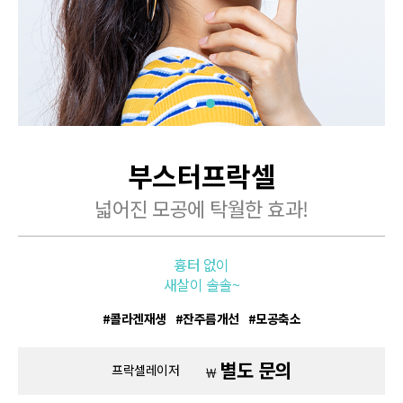
부스터프락셀
넓어진 모공에 탁월한 효과!
흉터 없이
새살이 솔솔~
콜라겐재생
잔주름개선
모공축소
별도 문의
프락셀레이저
￦