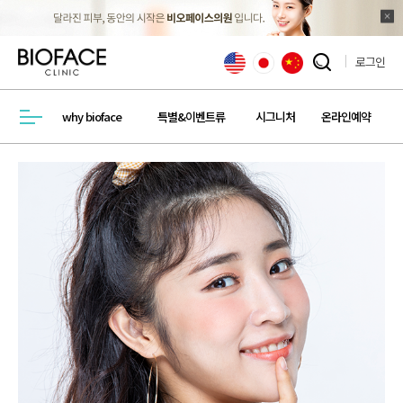
로그인
검색창 열기
why bioface
특별&이벤트류
시그니처
온라인예약
메뉴열기