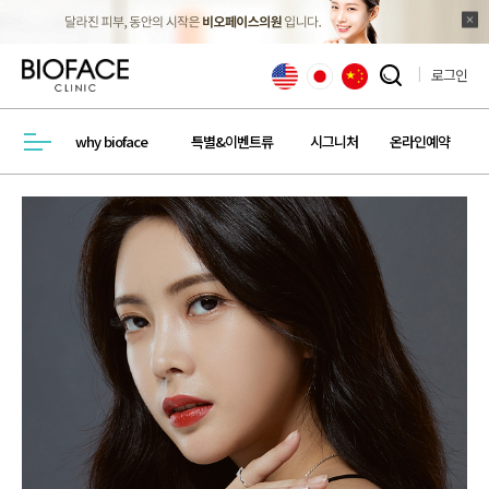
로그인
검색창 열기
why bioface
특별&이벤트류
시그니처
온라인예약
메뉴열기