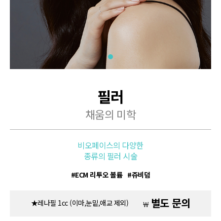
필러
채움의 미학
비오페이스의 다양한
종류의 필러 시술
ECM 리투오 볼륨
쥬비덤
별도 문의
★레나필 1cc (이마,눈밑,애교 제외)
￦