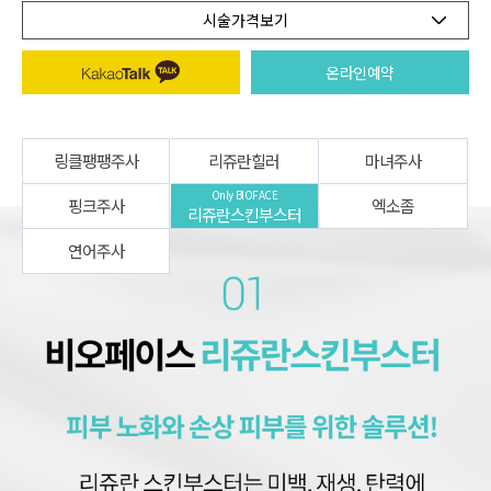
시술가격보기
온라인예약
링클팽팽주사
리쥬란힐러
마녀주사
Only BIOFACE
핑크주사
엑소좀
리쥬란스킨부스터
연어주사