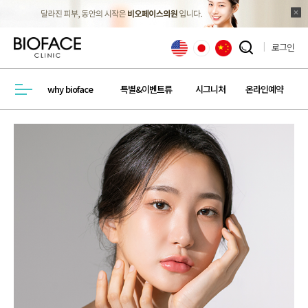
로그인
검색창 열기
why bioface
특별&이벤트류
시그니처
온라인예약
메뉴열기