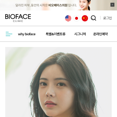
로그인
검색창 열기
why bioface
특별&이벤트류
시그니처
온라인예약
메뉴열기