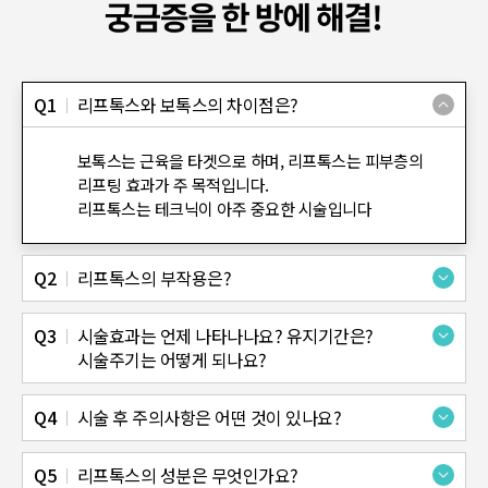
리프톡스와 보톡스의 차이점은?
보톡스는 근육을 타겟으로 하며, 리프톡스는 피부층의
리프팅 효과가 주 목적입니다.
리프톡스는 테크닉이 아주 중요한 시술입니다
리프톡스의 부작용은?
간혹 성분에 알러지가 있으신 분들이 있습니다. 보톡스 성분 HA, PDRN, 주사바늘(금속) 모두 알러지가 0인 성분은 아닙니다. 빈도는 매우 낮은 편입니다. 알러지는 대응을 잘하는 것이 중요합니다. 보톡스처럼, 움직임에 대한 불편감이 일반적으로 근육에 놓는 보톡스 시술에 비해서는 불편감이 상당히 감소된 형태이며, 숙련된 의사 시술의 경우 불편감이 일어날 수 있는 자입점을 피해서 시술하게 됩니다. 내성 문제가 보톡스 시술의 가장 큰 이슈라고 볼 수 있습니다. 리프톡스에 포함되는 보톡스는 내성이 적은 순수톡신(150KDA분자량)을 사용하여, 내성을 예방하고 있습니다.
시술효과는 언제 나타나나요? 유지기간은?
시술주기는 어떻게 되나요?
시술 2~3주 후 효과가 극대화 됩니다. 2~4개월 주기 시술을 권장드립니다.
시술 후 주의사항은 어떤 것이 있나요?
리프톡스의 성분은 무엇인가요?