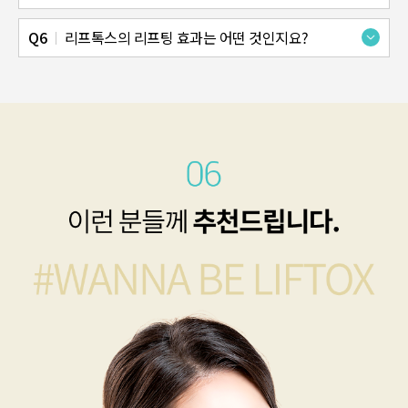
주로 리프팅과 관련한 성분들입니다. PDRN, HA(히알루론산), 보툴리늄으로 이루어져 있습니다.
리프톡스의 리프팅 효과는 어떤 것인지요?
쉽게말해, 피부가 쫙 펴져서 붙는 효과이고, 안면하부에서는 얼굴 조직을 들어올리는 효과가 있습니다. 성분의 리프팅 효과는 피부가 펴지거나 보습 등의 피부 효과, 테크닉적으로 시술 포인트들은, 얼굴 형상을 들어올리는 구조의 리프팅 효과입니다.