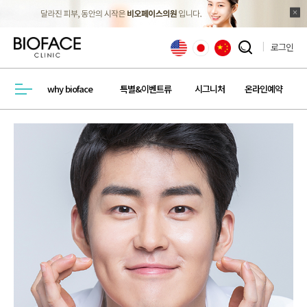
로그인
검색창 열기
why bioface
특별&이벤트류
시그니처
온라인예약
메뉴열기