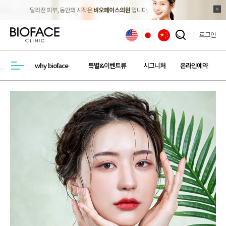
로그인
검색창 열기
why bioface
특별&이벤트류
시그니처
온라인예약
메뉴열기