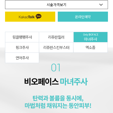
시술가격보기
온라인예약
Only BIOFACE
링클팽팽주사
리쥬란힐러
마녀주사
핑크주사
리쥬란스킨부스터
엑소좀
연어주사