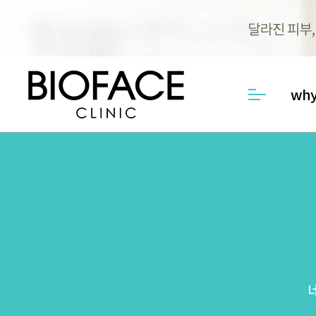
why
메뉴열기