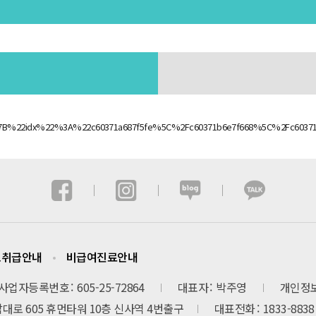
=%7B%22idx%22%3A%22c60371a687f5fe%5C%2Fc60371b6e7f668%5C%2Fc6037
보취급안내
비급여진료안내
사업자등록번호
605-25-72864
대표자
박주영
개인정
로 605 휴먼타워 10층 신사역 4번출구
대표전화
1833-8838