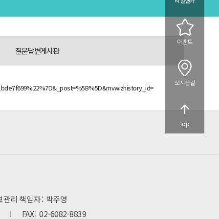
리얼셀카
이벤트
질문답변게시판
오시는길
1bde7f699%22%7D&_post=%5B%5D&mvwizhistory_id=
top
보관리 책임자
박주영
FAX
02-6082-8839